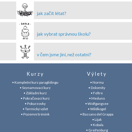
jak začít létat?
jak vybrat správnou školu?
v čem jsme jiní, než ostatní?
Kurzy
Výlety
• Kompletní kurz paraglidingu
• Norma
• Seznamovací kurz
• Dolomity
• Základní kurz
• Feltre
• Pokračovací kurz
• Meduno
• Pokurzovky
• Wolfgangsee
• Termický výlet
• Wildkogel
• Pozemní trénink
• Bassano del Grappa
• Lijak
• Kobala
• Greifenburg