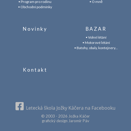
• Program pro rodinu
• O mně
• Obchodní podmínky
Novinky
BAZAR
• Volné létání
• Motorové létání
• Batohy, obaly, kontejnery...
Kontakt
Letecká škola Jožky Káčera na Facebooku
© 2003 - 2026 Jožka Káčer
grafický design Jaromír Páv