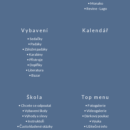
• Monako
• Revine - Lago
Vybavení
Kalendář
• Sedačky
• Padáky
• Záložní padáky
• Karabiny
• Přístroje
• Doplňky
• Literatura
• Bazar
Škola
Top menu
• Chcete se odpoutat
• Fotogalerie
• Vybavení školy
• Videogalerie
• Výhody a slevy
• Dárkový poukaz
• Instruktoři
• Výuka
• Často kladené otázky
• Užitečné info