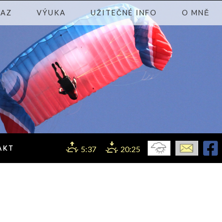
KAZ
VÝUKA
UŽITEČNÉ INFO
O MNĚ
AKT
5:37
20:25