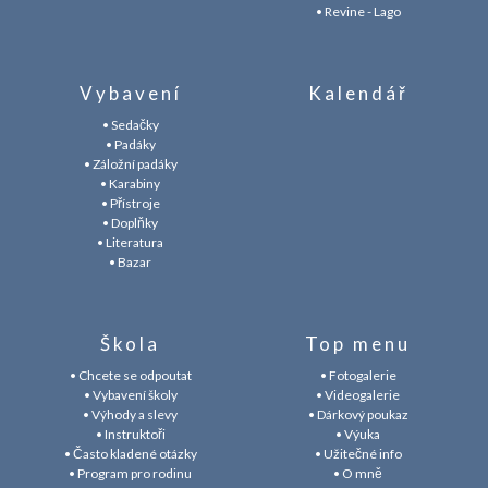
• Revine - Lago
Vybavení
Kalendář
• Sedačky
• Padáky
• Záložní padáky
• Karabiny
• Přístroje
• Doplňky
• Literatura
• Bazar
Škola
Top menu
• Chcete se odpoutat
• Fotogalerie
• Vybavení školy
• Videogalerie
• Výhody a slevy
• Dárkový poukaz
• Instruktoři
• Výuka
• Často kladené otázky
• Užitečné info
• Program pro rodinu
• O mně