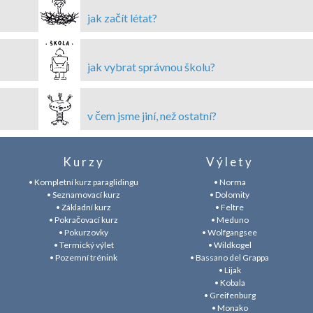
jak začít létat?
jak vybrat správnou školu?
v čem jsme jiní, než ostatní?
Kurzy
Výlety
• Kompletní kurz paraglidingu
• Norma
• Seznamovací kurz
• Dolomity
• Základní kurz
• Feltre
• Pokračovací kurz
• Meduno
• Pokurzovky
• Wolfgangsee
• Termický výlet
• Wildkogel
• Pozemní trénink
• Bassano del Grappa
• Lijak
• Kobala
• Greifenburg
• Monako