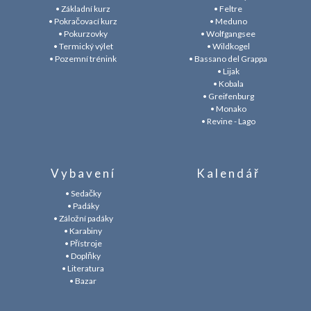
• Základní kurz
• Feltre
• Pokračovací kurz
• Meduno
• Pokurzovky
• Wolfgangsee
• Termický výlet
• Wildkogel
• Pozemní trénink
• Bassano del Grappa
• Lijak
• Kobala
• Greifenburg
• Monako
• Revine - Lago
Vybavení
Kalendář
• Sedačky
• Padáky
• Záložní padáky
• Karabiny
• Přístroje
• Doplňky
• Literatura
• Bazar