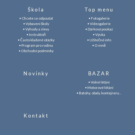
Škola
Top menu
• Chcete se odpoutat
• Fotogalerie
• Vybavení školy
• Videogalerie
• Výhody a slevy
• Dárkový poukaz
• Instruktoři
• Výuka
• Často kladené otázky
• Užitečné info
• Program pro rodinu
• O mně
• Obchodní podmínky
Novinky
BAZAR
• Volné létání
• Motorové létání
• Batohy, obaly, kontejnery...
Kontakt