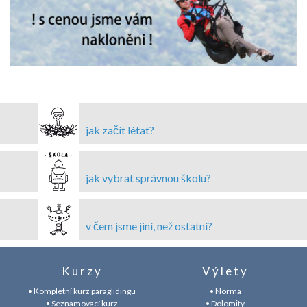
jak začít létat?
jak vybrat správnou školu?
v čem jsme jiní, než ostatní?
Kurzy
Výlety
• Kompletní kurz paraglidingu
• Norma
• Seznamovací kurz
• Dolomity