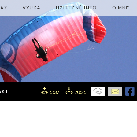
KAZ
VÝUKA
UŽITEČNÉ INFO
O MNĚ
AKT
5:37
20:25