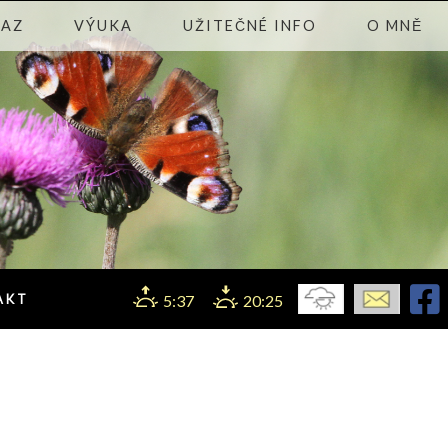
KAZ
VÝUKA
UŽITEČNÉ INFO
O MNĚ
AKT
5:37
20:25