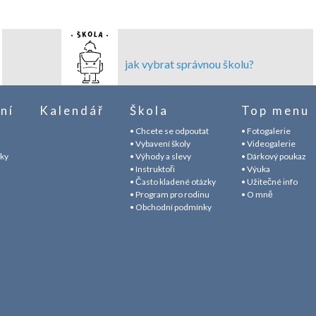
jak vybrat správnou školu?
ní
Kalendář
Škola
Top menu
• Chcete se odpoutat
• Fotogalerie
• Vybavení školy
• Videogalerie
áky
• Výhody a slevy
• Dárkový poukaz
• Instruktoři
• Výuka
• Často kladené otázky
• Užitečné info
• Program pro rodinu
• O mně
• Obchodní podmínky