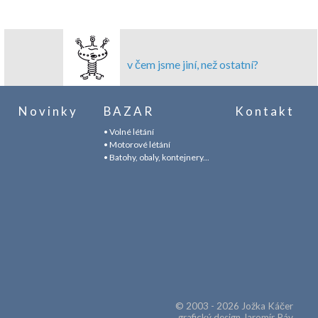
v čem jsme jiní, než ostatní?
Novinky
BAZAR
Kontakt
• Volné létání
• Motorové létání
• Batohy, obaly, kontejnery...
© 2003 - 2026 Jožka Káčer
grafický design Jaromír Páv