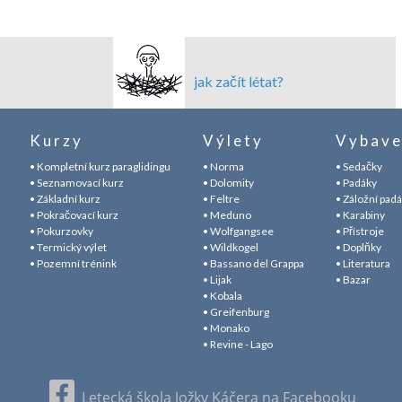
jak začít létat?
Kurzy
Výlety
Vybave
• Kompletní kurz paraglidingu
• Norma
• Sedačky
• Seznamovací kurz
• Dolomity
• Padáky
• Základní kurz
• Feltre
• Záložní pad
• Pokračovací kurz
• Meduno
• Karabiny
• Pokurzovky
• Wolfgangsee
• Přístroje
• Termický výlet
• Wildkogel
• Doplňky
• Pozemní trénink
• Bassano del Grappa
• Literatura
• Lijak
• Bazar
• Kobala
• Greifenburg
• Monako
• Revine - Lago
Letecká škola Jožky Káčera na Facebooku