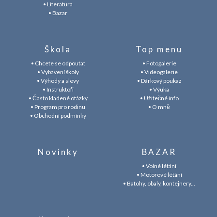
• Literatura
• Bazar
Škola
Top menu
• Chcete se odpoutat
• Fotogalerie
• Vybavení školy
• Videogalerie
• Výhody a slevy
• Dárkový poukaz
• Instruktoři
• Výuka
• Často kladené otázky
• Užitečné info
• Program pro rodinu
• O mně
• Obchodní podmínky
Novinky
BAZAR
• Volné létání
• Motorové létání
• Batohy, obaly, kontejnery...