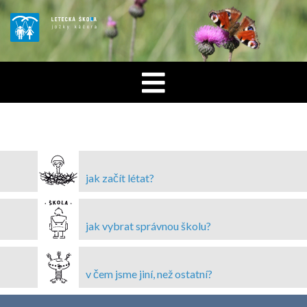
jak začít létat?
jak vybrat správnou školu?
v čem jsme jiní, než ostatní?