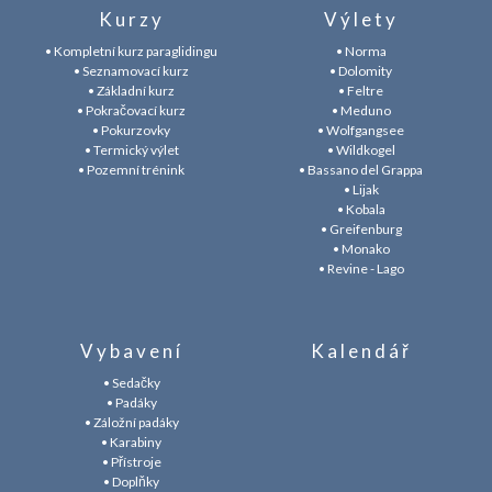
Kurzy
Výlety
• Kompletní kurz paraglidingu
• Norma
• Seznamovací kurz
• Dolomity
• Základní kurz
• Feltre
• Pokračovací kurz
• Meduno
• Pokurzovky
• Wolfgangsee
• Termický výlet
• Wildkogel
• Pozemní trénink
• Bassano del Grappa
• Lijak
• Kobala
• Greifenburg
• Monako
• Revine - Lago
Vybavení
Kalendář
• Sedačky
• Padáky
• Záložní padáky
• Karabiny
• Přístroje
• Doplňky