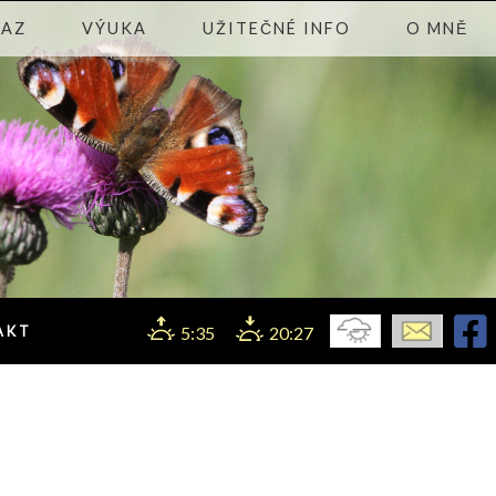
KAZ
VÝUKA
UŽITEČNÉ INFO
O MNĚ
AKT
5:35
20:27