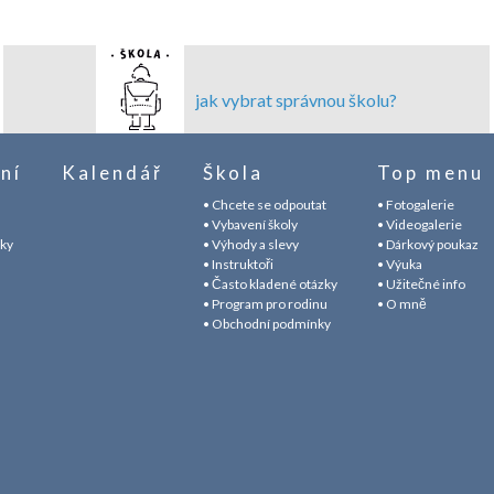
jak vybrat správnou školu?
ní
Kalendář
Škola
Top menu
• Chcete se odpoutat
• Fotogalerie
• Vybavení školy
• Videogalerie
áky
• Výhody a slevy
• Dárkový poukaz
• Instruktoři
• Výuka
• Často kladené otázky
• Užitečné info
• Program pro rodinu
• O mně
• Obchodní podmínky