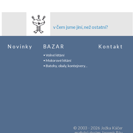
v čem jsme jiní, než ostatní?
Novinky
BAZAR
Kontakt
• Volné létání
• Motorové létání
• Batohy, obaly, kontejnery...
© 2003 - 2026 Jožka Káčer
grafický design Jaromír Páv