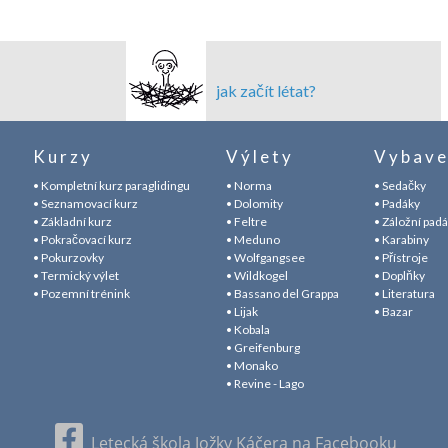
jak začít létat?
Kurzy
Výlety
Vybave
• Kompletní kurz paraglidingu
• Norma
• Sedačky
• Seznamovací kurz
• Dolomity
• Padáky
• Základní kurz
• Feltre
• Záložní pad
• Pokračovací kurz
• Meduno
• Karabiny
• Pokurzovky
• Wolfgangsee
• Přístroje
• Termický výlet
• Wildkogel
• Doplňky
• Pozemní trénink
• Bassano del Grappa
• Literatura
• Lijak
• Bazar
• Kobala
• Greifenburg
• Monako
• Revine - Lago
Letecká škola Jožky Káčera na Facebooku