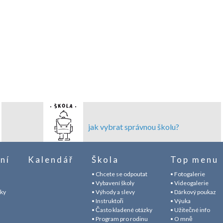
jak vybrat správnou školu?
ní
Kalendář
Škola
Top menu
• Chcete se odpoutat
• Fotogalerie
• Vybavení školy
• Videogalerie
áky
• Výhody a slevy
• Dárkový poukaz
• Instruktoři
• Výuka
• Často kladené otázky
• Užitečné info
• Program pro rodinu
• O mně