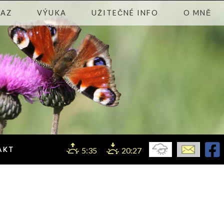
KAZ
VÝUKA
UŽITEČNÉ INFO
O MNĚ
AKT
5:35
20:27