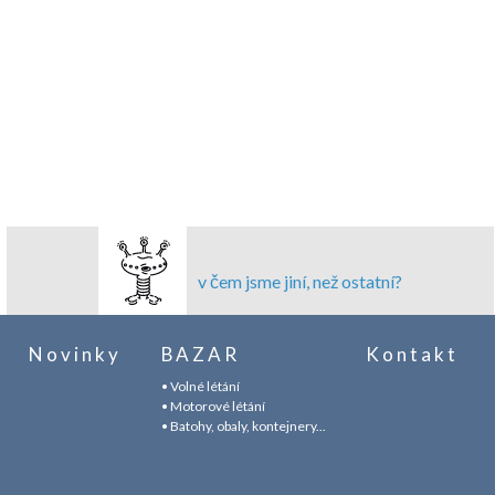
v čem jsme jiní, než ostatní?
Novinky
BAZAR
Kontakt
• Volné létání
• Motorové létání
• Batohy, obaly, kontejnery...