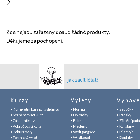
Zde nejsou zařazeny dosud žádné produkty.
Děkujeme za pochopení.
jak začít létat?
Kurzy
Výlety
Vybave
• Kompletní kurz paraglidingu
• Norma
• Sedačky
• Seznamovací kurz
• Dolomity
• Padáky
• Základní kurz
• Feltre
• Záložní pad
• Pokračovací kurz
• Meduno
• Karabiny
• Pokurzovky
• Wolfgangsee
• Přístroje
• Termický výlet
• Wildkogel
• Doplňky