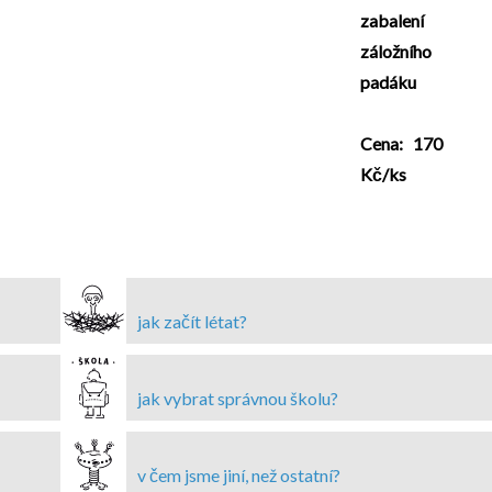
zabalení
záložního
padáku
Cena: 170
Kč/ks
jak začít létat?
jak vybrat správnou školu?
v čem jsme jiní, než ostatní?