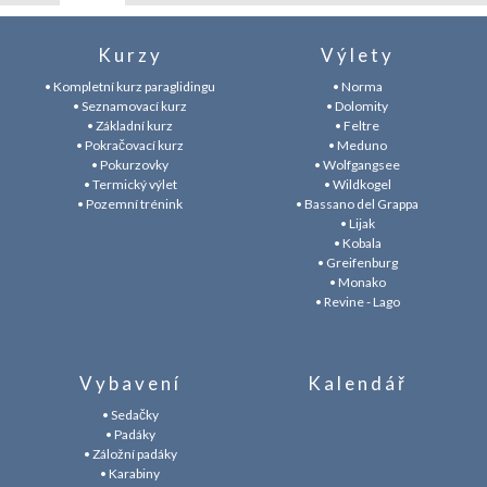
Kurzy
Výlety
• Kompletní kurz paraglidingu
• Norma
• Seznamovací kurz
• Dolomity
• Základní kurz
• Feltre
• Pokračovací kurz
• Meduno
• Pokurzovky
• Wolfgangsee
• Termický výlet
• Wildkogel
• Pozemní trénink
• Bassano del Grappa
• Lijak
• Kobala
• Greifenburg
• Monako
• Revine - Lago
Vybavení
Kalendář
• Sedačky
• Padáky
• Záložní padáky
• Karabiny