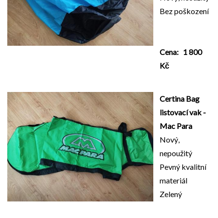
Bez poškození
Cena: 1 800
Kč
Certina Bag
listovací vak -
Mac Para
Nový,
nepoužitý
Pevný kvalitní
materiál
Zelený