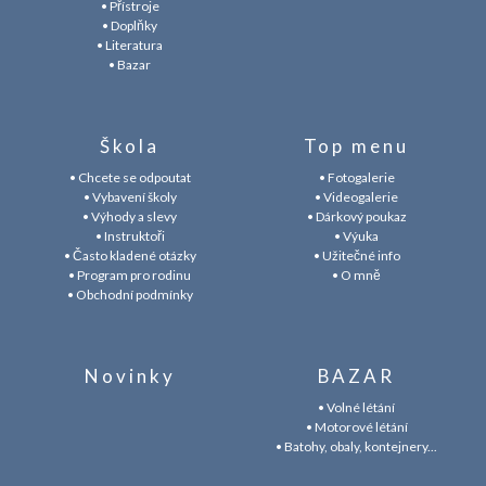
• Přístroje
• Doplňky
• Literatura
• Bazar
Škola
Top menu
• Chcete se odpoutat
• Fotogalerie
• Vybavení školy
• Videogalerie
• Výhody a slevy
• Dárkový poukaz
• Instruktoři
• Výuka
• Často kladené otázky
• Užitečné info
• Program pro rodinu
• O mně
• Obchodní podmínky
Novinky
BAZAR
• Volné létání
• Motorové létání
• Batohy, obaly, kontejnery...