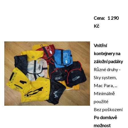
Cena: 1 290
Kč
Vnitřní
kontejnery na
záložní padáky
Různé druhy -
Sky system,
Mac Para, ...
Minimálně
použité
Bez poškození
Po domluvě
možnost