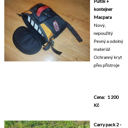
Pultík +
kontejner
Macpara
Nový,
nepoužitý
Pevný a odolný
materiál
Ochranný kryt
přes přístroje
Cena: 1 200
Kč
Carry pack 2 -