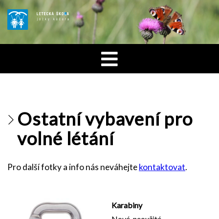
Ostatní vybavení pro
volné létání
Pro další fotky a info nás neváhejte
kontaktovat
.
Karabiny
Nové, neoužité