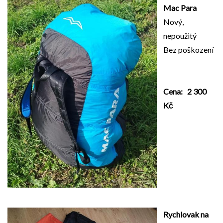
Mac Para
Nový,
nepoužitý
Bez poškození
Cena: 2 300
Kč
Rychlovak na