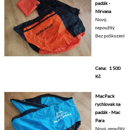
padák -
Nirvana
Nový,
nepoužitý
Bez poškození
Cena: 1 500
Kč
MacPack
rychlovak na
padák - Mac
Para
Nový, neoužitý