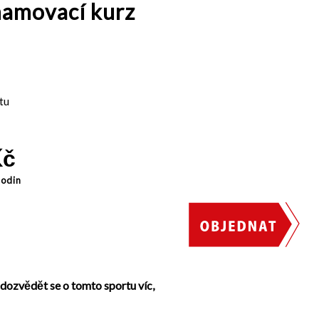
amovací kurz
tu
č
hodin
, dozvědět se o tomto sportu víc,