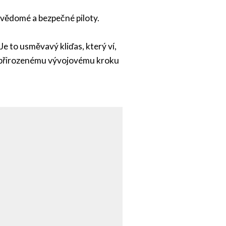
evědomé a bezpečné piloty.
Je to usměvavý kliďas, který ví,
 – přirozenému vývojovému kroku