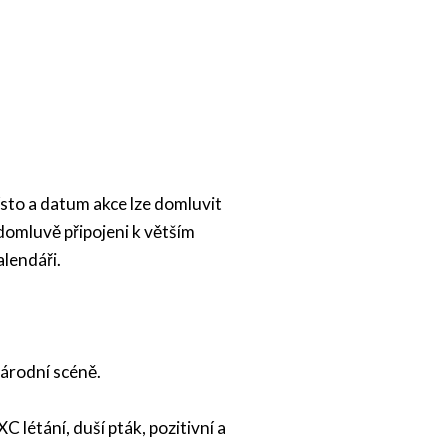
sto a datum akce lze domluvit
domluvě připojeni k větším
lendáři.
národní scéně.
XC létání, duší pták, pozitivní a