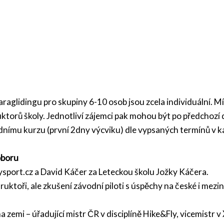
aglidingu pro skupiny 6-10 osob jsou zcela individuální. Mí
ktorů školy. Jednotliví zájemci pak mohou být po předchozí 
dnímu kurzu (první 2dny výcviku) dle vypsaných termínů v ka
 oboru
ysport.cz a David Káčer za Leteckou školu Jožky Káčera.
ruktoři, ale zkušení závodní piloti s úspěchy na české i mezi
na zemi
– úřadující mistr ČR v disciplíně Hike&Fly, vicemistr v 