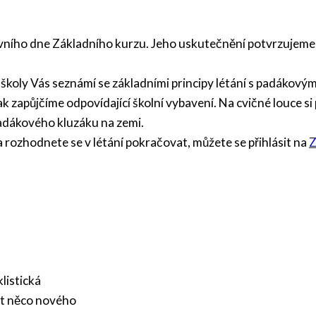
rvního dne Základního kurzu. Jeho uskutečnění potvrzujeme
 školy Vás seznámí se základními principy létání s padákový
ak zapůjčíme odpovídající školní vybavení. Na cvičné louce 
padákového kluzáku na zemi.
 rozhodnete se v létání pokračovat, můžete se přihlásit na
Z
listická
t něco nového