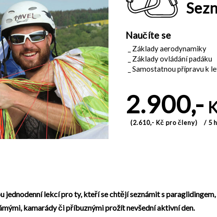
Sezn
Naučíte se
Základy aerodynamiky
Základy ovládání padáku
Samostatnou přípravu k le
2.900,-
K
(2.610,- Kč pro členy)
/ 5 
 jednodenní lekcí pro ty, kteří se chtějí seznámit s paraglidingem
známými, kamarády či příbuznými prožít nevšední aktivní den.