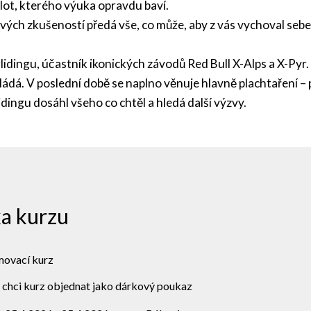
lot, kterého výuka opravdu baví.
ých zkušeností předá vše, co může, aby z vás vychoval seb
idingu, účastník ikonických závodů Red Bull X-Alps a X-Pyr. 
vládá. V poslední době se naplno věnuje hlavně plachtaření
idingu dosáhl všeho co chtěl a hledá další výzvy.
a kurzu
ovací kurz
chci kurz objednat jako dárkový poukaz