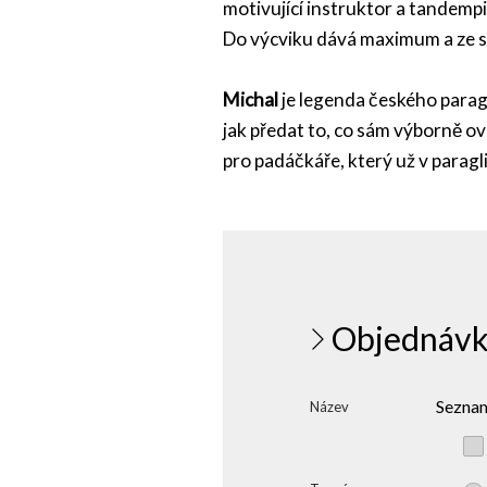
motivující instruktor a tandempi
Do výcviku dává maximum a ze sv
Michal
je legenda českého paragl
jak předat to, co sám výborně o
pro padáčkáře, který už v paragl
Objednávk
Seznam
Název