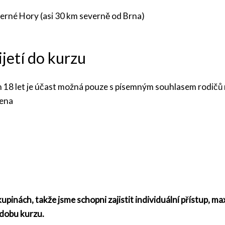
erné Hory (asi 30 km severně od Brna)
jetí do kurzu
ích 18 let je účast možná pouze s písemným souhlasem rodič
zena
pinách, takže jsme schopni zajistit individuální přístup, m
dobu kurzu.