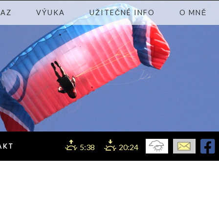
KAZ
VÝUKA
UŽITEČNÉ INFO
O MNĚ
AKT
5:38
20:24