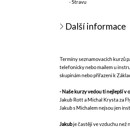
- Stravu
Další informace
Termíny seznamovacích kurzů par
telefonicky nebo mailem u instru
skupinám nebo přiřazeni k Zákla
- Naše kurzy vedou ti nejlepší v
Jakub Rott a Michal Krysta za Fl
Jakub s Michalem nejsou jen inst
Jakub
je častěji ve vzduchu než 